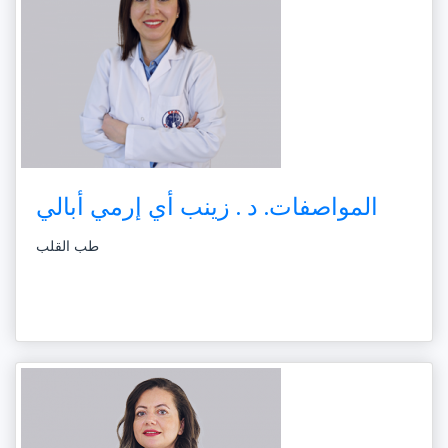
المواصفات. د . زينب أي إرمي أبالي
طب القلب