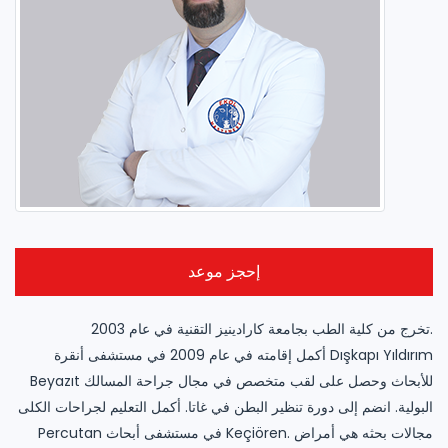
إحجز موعد
تخرج من كلية الطب بجامعة كارادينيز التقنية في عام 2003.
أكمل إقامته في عام 2009 في مستشفى أنقرة Dışkapı Yıldırım
Beyazıt للأبحاث وحصل على لقب متخصص في مجال جراحة المسالك
البولية. انضم إلى دورة تنظير البطن في غاتا. أكمل التعليم لجراحات الكلى
Percutan في مستشفى أبحاث Keçiören. مجالات بحثه هي أمراض