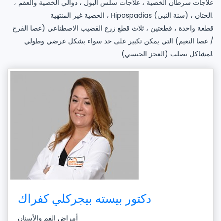
علاجات سرطان الخصية ، علاجات سلس البول ، دوالي الخصية والعقم ،
الخصية غير المنتهية ، Hipospadias (سنة النبي) ، الختان.
قطعة واحدة ، قطعتين ، ثلاث قطع زرع القضيب الاصطناعي (عصا الفرح
/ عصا النعيم) التي يمكن تكبير على حد سواء بشكل عرضي وطولي
لمشاكل تصلب (العجز الجنسي).
دكتور بيسته بيجركلي كفراك
أمراض الفم والأسنان