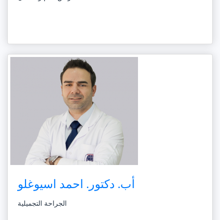
أب. دكتور. احمد اسيوغلو
الجراحة التجميلية