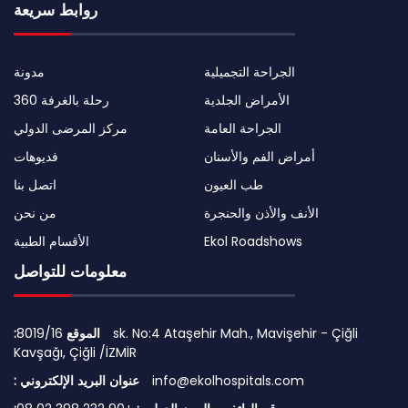
روابط سريعة
الجراحة التجميلية
مدونة
الأمراض الجلدية
رحلة بالغرفة 360
الجراحة العامة
مركز المرضى الدولي
أمراض الفم والأسنان
فديوهات
طب العيون
اتصل بنا
الأنف والأذن والحنجرة
من نحن
Ekol Roadshows
الأقسام الطبية
معلومات للتواصل
:الموقع
8019/16 sk. No:4 Ataşehir Mah., Mavişehir - Çiğli
Kavşağı, Çiğli /İZMİR
info@ekolhospitals.com
: عنوان البريد الإلكتروني