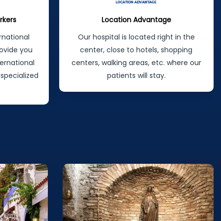
rkers
Location Advantage
rnational
Our hospital is located right in the
ovide you
center, close to hotels, shopping
ternational
centers, walking areas, etc. where our
 specialized
patients will stay.