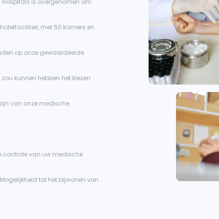
kol Hospitals is overgenomen om
tavsiye edeceğim. Ekol
plekken 
Hastanesi en iyilerin en
het ver
hotelfaciliteit, met 50 kamers en
iyisidir."
de derde
herstel 
ouden op onze gewaardeerde
zijn! Ik b
ze allem
 u zou kunnen hebben het kiezen
zou heel
dat hun 
 zijn van onze medische
weten ho
doen en 
mensen z
gebouwe
le controle van uw medische
schoon e
je nodig
 Mogelijkheid tot het bijwonen van
huishoude
schoonm
5 sterren