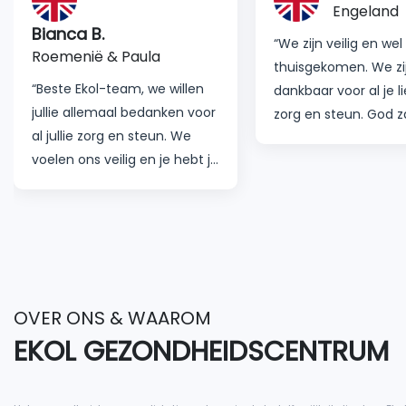
Engeland
Bianca B.
“We zijn veilig en wel
Roemenië & Paula
thuisgekomen. We zi
“Beste Ekol-team, we willen
dankbaar voor al je li
jullie allemaal bedanken voor
zorg en steun. God za
al jullie zorg en steun. We
ontmoeten in je beh
voelen ons veilig en je hebt je
en speciale dank aan
proces een stuk soepeler
Hospital met al hun
gemaakt dan verwacht. Met
geweldige
liefde."
medewerkers. Vertel
iedereen hoe blij ik b
onder uw hoede ben.
OVER ONS & WAAROM
EKOL GEZONDHEIDSCENTRUM