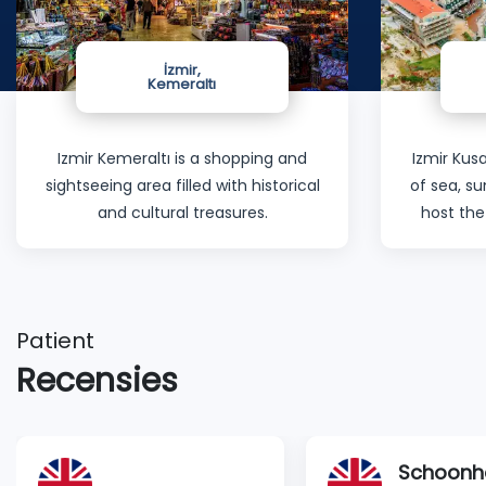
İzmir,
Kemeraltı
Izmir Kemeraltı is a shopping and
Izmir Kusa
sightseeing area filled with historical
of sea, s
and cultural treasures.
host the
Patient
Recensies
Schoonhe