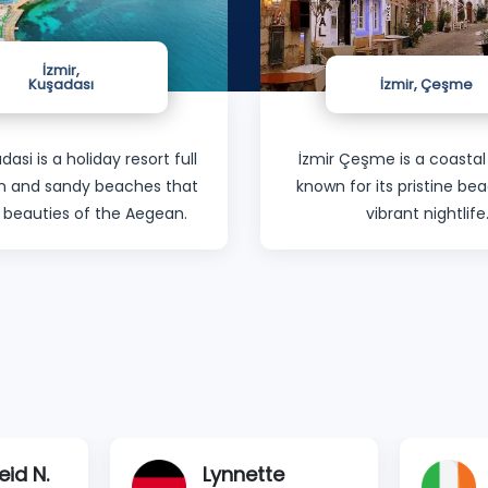
İzmir,
Kuşadası
İzmir, Çeşme
dasi is a holiday resort full
İzmir Çeşme is a coastal
un and sandy beaches that
known for its pristine b
 beauties of the Aegean.
vibrant nightlife
id N.
Lynnette