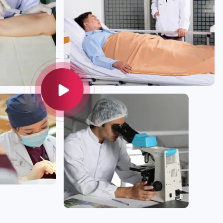
op mijn buik. Zonder
pleegkundig team op
 verdieping, mijn
zou niet zo geweldig
en zo blij; ik wou dat ik
aal kon knuffelen. Ik
 graag willen weten
managers en zijzelf
e geweldig werk ze
wat voor aardige
e zijn. Ziekenhuis
n zijn modern,
n bieden alles wat
 hebt. Het
lijk /
aakpersoneel is ook
. Als ik in de