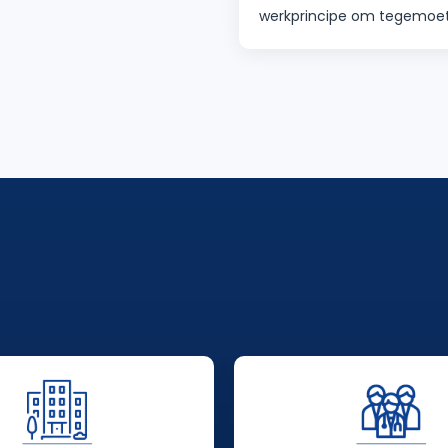
 CHIRURGEN EN MEER DAN 15
werkprincipe om tegemoe
REN TEAM MET NIEUWSTE
aan de verschillende beho
IE EN
onze patiënten.
SMETHODEN Voel je jonger!