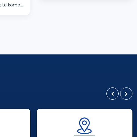
t te komen
behoeften van onze patiënten met
eften van
een multidisciplinaire aanpak.