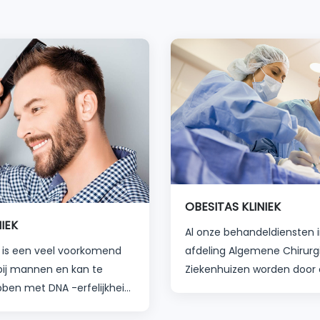
OBESITAS KLINIEK
IEK
Al onze behandeldiensten 
s is een veel voorkomend
afdeling Algemene Chirurgi
ij mannen en kan te
Ziekenhuizen worden door
en met DNA -erfelijkheid
ervaren en gespecialiseerd
redenen.
en zorgpersoneel op een