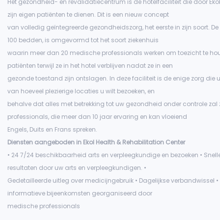
Het gezondheid- en revalidatiecentrum is de hotelfaciliteit die door E
zijn eigen patiënten te dienen. Dit is een nieuw concept
van volledig geïntegreerde gezondheidszorg, het eerste in zijn soort. De 
100 bedden, is omgevormd tot het soort ziekenhuis
waarin meer dan 20 medische professionals werken om toezicht te h
patiënten terwijl ze in het hotel verblijven nadat ze in een
gezonde toestand zijn ontslagen. In deze faciliteit is de enige zorg die
van hoeveel plezierige locaties u wilt bezoeken, en
behalve dat alles met betrekking tot uw gezondheid onder controle zal
professionals, die meer dan 10 jaar ervaring en kan vloeiend
Engels, Duits en Frans spreken.
Diensten aangeboden in Ekol Health & Rehabilitation Center
• 24 7/24 beschikbaarheid arts en verpleegkundige en bezoeken • Snel
resultaten door uw arts en verpleegkundigen. •
Gedetailleerde uitleg over medicijngebruik • Dagelijkse verbandwissel •
informatieve bijeenkomsten georganiseerd door
medische professionals