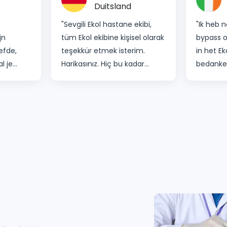
Duitsland
"Sevgili Ekol hastane ekibi,
"Ik heb n
jn
tüm Ekol ekibine kişisel olarak
bypass 
efde,
teşekkür etmek isterim.
in het Ek
l je
Harikasınız. Hiç bu kadar
bedanken
oeften
sevildiğimi ve ilgilenildiğimi
de ervar
 Ekol
hissetmemiştim. Sizi
ziekenhu
gerçekten çok takdir
Evrim, de
ediyorum. İlgisinden dolayı
altijd zo
cerrahım Dr. Özgür Kavak'a
beantwoo
en dat ik
teşekkür ederim. takip edin
vragen, 
”
ve beni iyi hissettirin. Tüm
extra m
hemşirelerime teşekkür
helpen. 
ediyorum. Temizlikçiler ve
Yoldaş wa
burada bahsetmediklerim sizi
me de he
takdir ettiğimi biliyor. Ekol
De oper
Hastanesi'ni arkadaşlarıma
en ik he