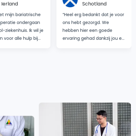
Ierland
Schotland
et mijn bariatrische
“Heel erg bedankt dat je voor
operatie ondergaan
ons hebt gezorgd. We
ol-ziekenhuis. Ik wil je
hebben hier een goede
 voor alle hulp bij
ervaring gehad dankzij jou en
ing met het Ekol-
je team. Jullie zijn
is. Te beginnen met
diamanten."
 klantassistent, ze is
 attent en
rdt altijd alle
verduidelijken en
oeite doen om te
De chirurg, Dr. Ömer
s briljant. Hij gaf
le tijd vertrouwen.
atie was een succes
b geen blauwe