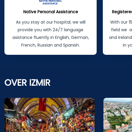
Native Personal Assistance
Registere
As you stay at our hospital, we will
With our 1
provide you with 24/7 language
field we a
asistance fluently in English, German,
and irelan
French, Russian and Spanish.
in y
OVER IZMIR