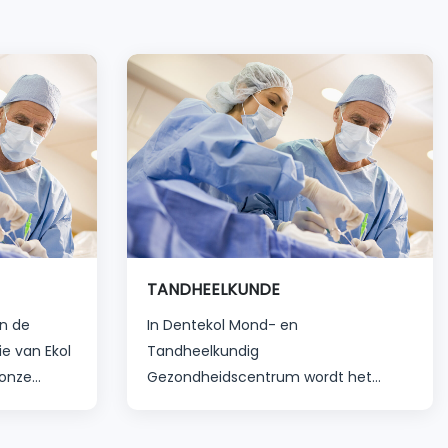
TANDHEELKUNDE
in de
In Dentekol Mond- en
e van Ekol
Tandheelkundig
 onze
Gezondheidscentrum wordt het
e artsen
behandeltraject voor alle leeftijden
individueel en specifiek voor die