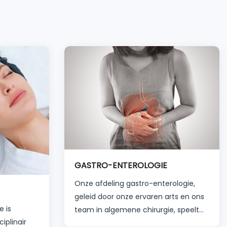
ndelijke,
persoon bepaald. Programma's voor
nte manier
gratis en minimale wachttijden
worden georganiseerd door onze
ervaren artsen en medewerkers.
che
worden
GASTRO-ENTEROLOGIE
Onze afdeling gastro-enterologie,
geleid door onze ervaren arts en ons
e is
team in algemene chirurgie, speelt
iplinair
op de best mogelijke manier in op de