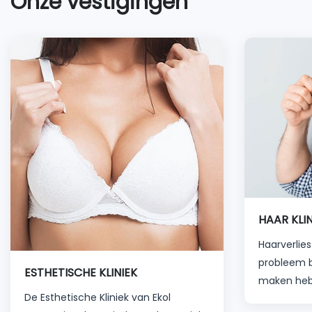
Onze vestigingen
HAAR KLIN
Haarverlie
probleem b
ESTHETISCHE KLINIEK
maken hebb
De Esthetische Kliniek van Ekol
of andere 