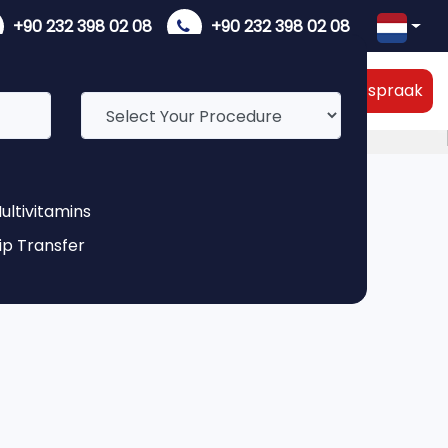
+90 232 398 02 08
+90 232 398 02 08
Online Afspraak
R ONS
360°ROOM TOUR
VOOR EN NA
ultivitamins
ip Transfer