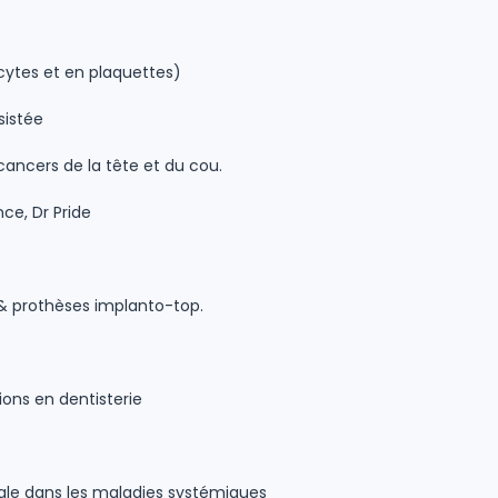
ocytes et en plaquettes)
sistée
cancers de la tête et du cou.
ce, Dr Pride
 & prothèses implanto-top.
ions en dentisterie
ale dans les maladies systémiques