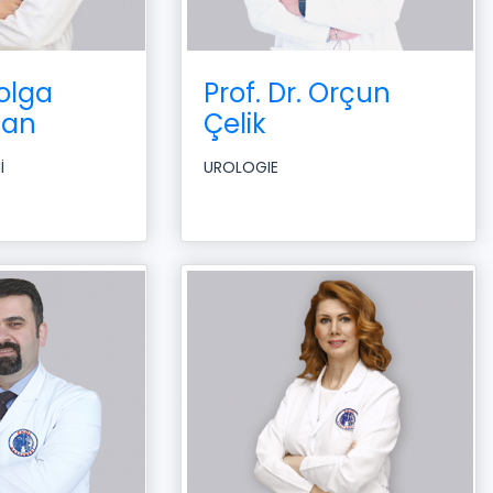
Tolga
Prof. Dr. Orçun
kan
Çelik
İ
UROLOGIE