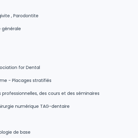
ivite , Parodontite
e générale
sociation for Dental
e - Placages stratifiés
s professionnelles, des cours et des séminaires
chirurgie numérique TAG-dentaire
ologie de base