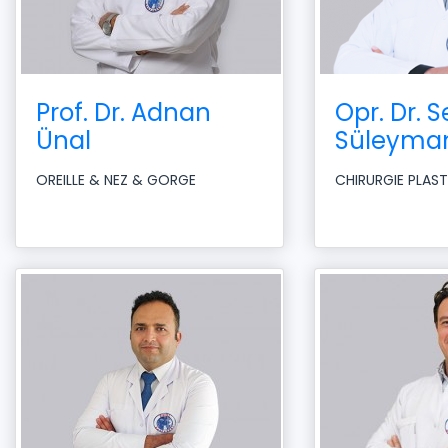
Prof. Dr. Adnan
Opr. Dr. 
Ünal
Süleyman
OREILLE & NEZ & GORGE
CHIRURGIE PLAS