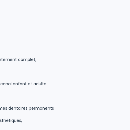
entement complet,
s
 canal enfant et adulte
ismes dentaires permanents
sthétiques,