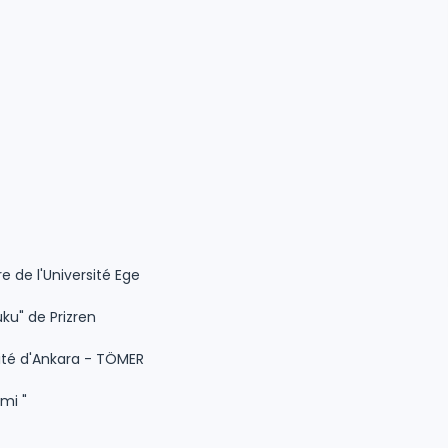
e de l'Université Ege
uku" de Prizren
sité d'Ankara - TÖMER
imi "