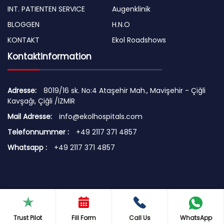
INT. PATIENTEN SERVICE
Augenklinik
BLOGGEN
H.N.O
KONTAKT
Ekol Roadshows
Kontaktinformation
Adresse:
8019/16 sk. No:4 Ataşehir Mah., Mavişehir - Çiğli
Kavşağı, Çiğli /İZMİR
Mail Adresse:
info@ekolhospitals.com
Telefonnummer :
+49 2117 371 4857
Whatsapp :
+49 2117 371 4857
© 2026 Copyright by EKOL HOSPITALS
Terms of Use | Security Principles | Cookie Policy
Trust Pilot
Fill Form
Call Us
WhatsApp