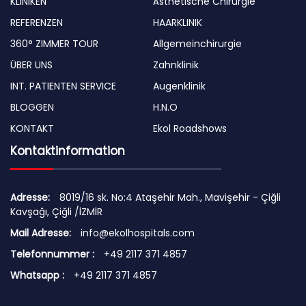
KLINIKEN
Ästhetische Chirurgie
REFERENZEN
HAARKLINIK
360° ZIMMER TOUR
Allgemeinchirurgie
ÜBER UNS
Zahnklinik
INT. PATIENTEN SERVICE
Augenklinik
BLOGGEN
H.N.O
KONTAKT
Ekol Roadshows
Kontaktinformation
Adresse:
8019/16 sk. No:4 Ataşehir Mah., Mavişehir - Çiğli
Kavşağı, Çiğli /İZMİR
Mail Adresse:
info@ekolhospitals.com
Telefonnummer :
+49 2117 371 4857
Whatsapp :
+49 2117 371 4857