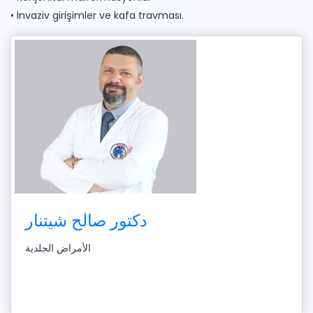
• İnvaziv girişimler ve kafa travması.
دكتور صالح شيتنار
الأمراض الجلدية