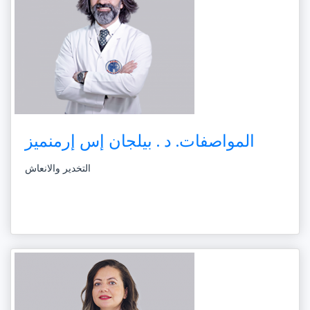
المواصفات. د . بيلجان إس إرمنميز
التخدير والانعاش