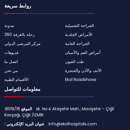
روابط سريعة
الجراحة التجميلية
مدونة
الأمراض الجلدية
رحلة بالغرفة 360
الجراحة العامة
مركز المرضى الدولي
أمراض الفم والأسنان
فديوهات
طب العيون
اتصل بنا
الأنف والأذن والحنجرة
من نحن
Ekol Roadshows
الأقسام الطبية
معلومات للتواصل
:الموقع
8019/16 sk. No:4 Ataşehir Mah., Mavişehir - Çiğli
Kavşağı, Çiğli /İZMİR
info@ekolhospitals.com
: عنوان البريد الإلكتروني