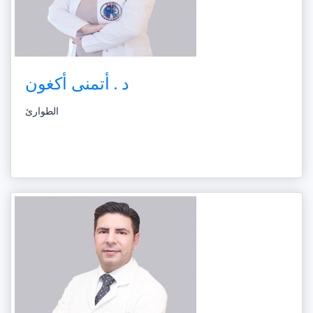
د . أتمنى أكغون
الطوارئ