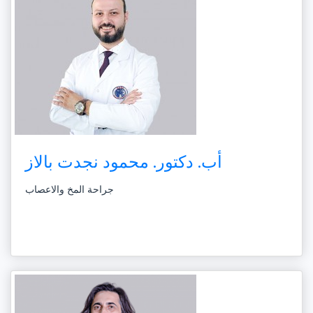
أب. دكتور. محمود نجدت بالاز
جراحة المخ والاعصاب