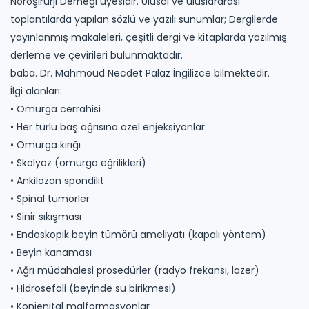
Nöroşirürji Derneği üyesidir.
Ulusal ve uluslararası
toplantılarda yapılan sözlü ve yazılı sunumlar;
Dergilerde
yayınlanmış makaleleri, çeşitli dergi ve kitaplarda yazılmış
derleme ve çevirileri bulunmaktadır.
baba.
Dr.
Mahmoud Necdet Palaz İngilizce bilmektedir.
İlgi alanları:
• Omurga cerrahisi
• Her türlü baş ağrısına özel enjeksiyonlar
• Omurga kırığı
• Skolyoz (omurga eğrilikleri)
• Ankilozan spondilit
• Spinal tümörler
• Sinir sıkışması
• Endoskopik beyin tümörü ameliyatı (kapalı yöntem)
• Beyin kanaması
• Ağrı müdahalesi prosedürler (radyo frekansı, lazer)
• Hidrosefali (beyinde su birikmesi)
• Konjenital malformasyonlar