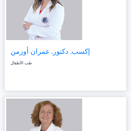
إكسب. دكتور. عمران أوزمن
طب الأطفال