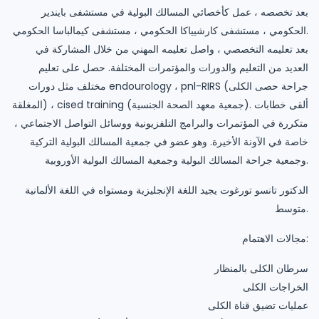
بعد تخصصه ، عمل كأخصائي المسالك البولية في مستشفى بايندير
الحكومي ، مستشفى كارشيياكا الحكومي ، مستشفى كيمالباسا الحكومي.
بعد تعليمه التخصصي ، واصل تعليمه المهني من خلال المشاركة في
العديد من التعليم والدورات والمؤتمرات المختلفة. حصل على تعليم
مختلف مثل دورات endourology ، pnl-RIRS (جراحة حصى الكلى
المغلقة) ، cised training (جمعية معهد الصحة الجنسية). ألقى خطابات
متكررة في المؤتمرات والبرامج التلفزيونية ووسائل التواصل الاجتماعي ،
خاصة في الآونة الأخيرة. وهو عضو في جمعية المسالك البولية التركية
وجمعية جراحة المسالك البولية وجمعية المسالك البولية الأوروبية.
الدكتور تانسو تورغوت يجيد اللغة الإنجليزية ومستواه في اللغة الألمانية
متوسط.
مجالات الاهتمام:
سرطان الكلى بالمنظار
الخراجات الكلى
عمليات تضيق قناة الكلى