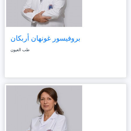
بروفيسور غونهان أربكان
طب العيون