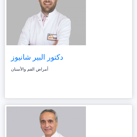
دكتور البير شانيوز
أمراض الفم والأسنان