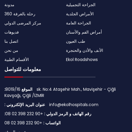
الجراحة التجميلية
مدونة
الأمراض الجلدية
رحلة بالغرفة 360
الجراحة العامة
مركز المرضى الدولي
أمراض الفم والأسنان
فديوهات
طب العيون
اتصل بنا
الأنف والأذن والحنجرة
من نحن
Ekol Roadshows
الأقسام الطبية
معلومات للتواصل
:الموقع
8019/16 sk. No:4 Ataşehir Mah., Mavişehir - Çiğli
Kavşağı, Çiğli /İZMİR
info@ekolhospitals.com
: عنوان البريد الإلكتروني
:رقم الهاتف و الرمز الدولي :
+90 232 398 02 08
الواتساب :
+90 232 398 02 08
عرض الموقع