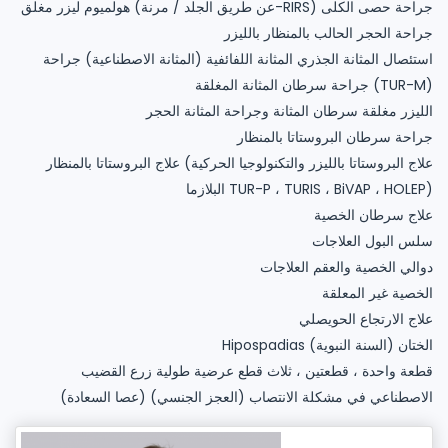
هولميوم ليزر مغلق (عن طريق الجلد / مرنة-RIRS) جراحة حصى الكلى
جراحة الحجر الحالب بالمنظار بالليزر
استئصال المثانة الجذري المثانة اللفائفية (المثانة الاصطناعية) جراحة
جراحة سرطان المثانة المغلقة (TUR-M)
الليزر مغلقة سرطان المثانة وجراحة المثانة الحجر
جراحة سرطان البروستاتا بالمنظار
علاج البروستاتا بالمنظار (علاج البروستاتا بالليزر والتكنولوجيا الحركية
البلازما TUR-P ، TURIS ، BiVAP ، HOLEP)
علاج سرطان الخصية
سلس البول العلاجات
دوالي الخصية والعقم العلاجات
الخصية غير المعلقة
علاج الارتجاع الحويصلي
Hipospadias (السنة النبوية) الختان
قطعة واحدة ، قطعتين ، ثلاث قطع عرضية طولية زرع القضيب
الاصطناعي في مشكلة الانتصاب (العجز الجنسي) (عصا السعادة)