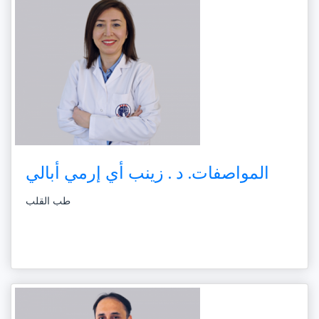
المواصفات. د . زينب أي إرمي أبالي
طب القلب