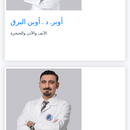
أوبر. د . أوبن البرق
الأنف والأذن والحنجرة