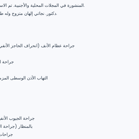
المنشورة في المجلات المحلية والأجنبية. تم الاستشهاد بمقالاته ما يقرب من 100 مرة.
يجيد اللغة الإنجليزية ، Opr. دكتور. نجاتي إلهان متزوج وله طفل واحد.
• جراحة عظام الأنف (انحراف الحاجز الأنف
• جراحة 
• التهاب الأذن الوسطى الم
• جراحة الجيوب الأنف
• DSR بالمنظار (جراح
• جراحات