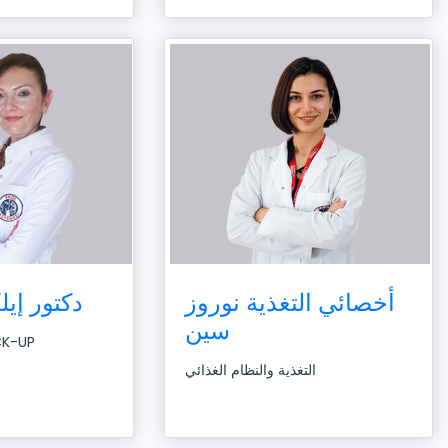
أخصائي التغذية نوروز
دكتور إيل
سين
الفحص العا
التغذية والنظام الغذائي