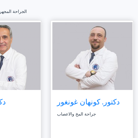
• الجراحة المجه
دكتور. كونهان غونغور
دكت
جراحة المخ والاعصاب