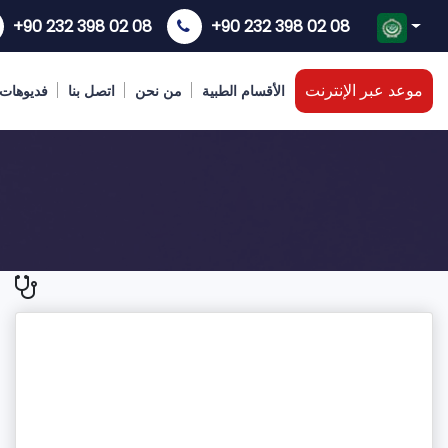
+90 232 398 02 08
+90 232 398 02 08
موعد عبر الإنترنت
الأقسام الطبية
من نحن
اتصل بنا
فديوهات