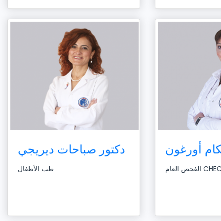
كام أورغون
دكتور صباحات ديريجي
م CHECK-UP
طب الأطفال