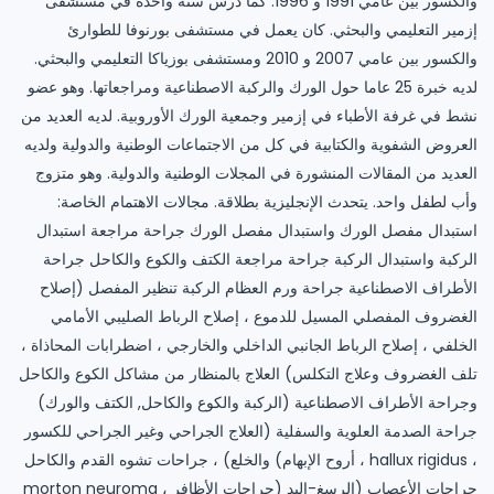
والكسور بين عامي 1991 و 1996. كما درس سنة واحدة في مستشفى
إزمير التعليمي والبحثي. كان يعمل في مستشفى بورنوفا للطوارئ
والكسور بين عامي 2007 و 2010 ومستشفى بوزياكا التعليمي والبحثي.
لديه خبرة 25 عاما حول الورك والركبة الاصطناعية ومراجعاتها. وهو عضو
نشط في غرفة الأطباء في إزمير وجمعية الورك الأوروبية. لديه العديد من
العروض الشفوية والكتابية في كل من الاجتماعات الوطنية والدولية ولديه
العديد من المقالات المنشورة في المجلات الوطنية والدولية. وهو متزوج
وأب لطفل واحد. يتحدث الإنجليزية بطلاقة. مجالات الاهتمام الخاصة:
استبدال مفصل الورك واستبدال مفصل الورك جراحة مراجعة استبدال
الركبة واستبدال الركبة جراحة مراجعة الكتف والكوع والكاحل جراحة
الأطراف الاصطناعية جراحة ورم العظام الركبة تنظير المفصل (إصلاح
الغضروف المفصلي المسيل للدموع ، إصلاح الرباط الصليبي الأمامي
الخلفي ، إصلاح الرباط الجانبي الداخلي والخارجي ، اضطرابات المحاذاة ،
تلف الغضروف وعلاج التكلس) العلاج بالمنظار من مشاكل الكوع والكاحل
وجراحة الأطراف الاصطناعية (الركبة والكوع والكاحل, الكتف والورك)
جراحة الصدمة العلوية والسفلية (العلاج الجراحي وغير الجراحي للكسور
والخلع) ، جراحات تشوه القدم والكاحل (أروح الإبهام ، hallux rigidus ،
morton neuroma ، جراحات الأظافر) جراحات الأعصاب (الرسغ-اليد