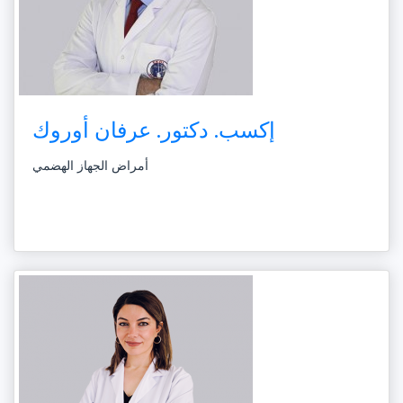
إكسب. دكتور. عرفان أوروك
أمراض الجهاز الهضمي