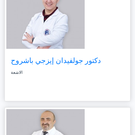
دكتور جولفيدان إيزجي باشروح
الاشعة