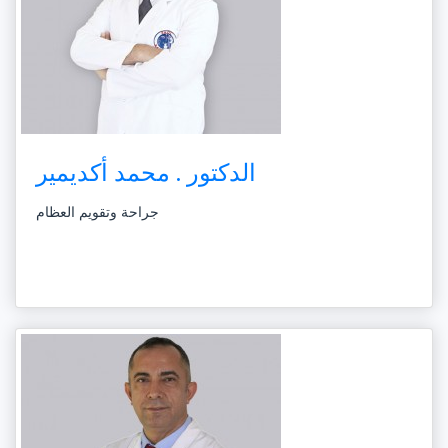
الدكتور . محمد أكديمير
جراحة وتقويم العظام