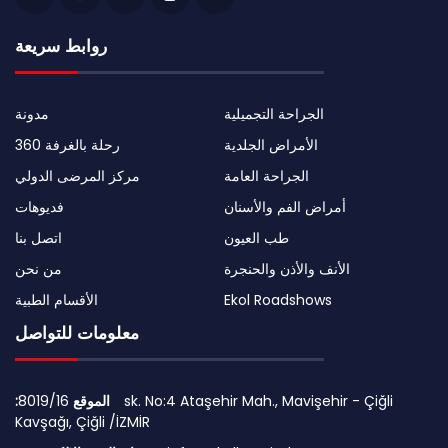
روابط سريعة
الجراحة التجميلية
مدونة
الأمراض الجلدية
رحلة بالغرفة 360
الجراحة العامة
مركز المرضى الدولي
أمراض الفم والأسنان
فديوهات
طب العيون
اتصل بنا
الأنف والأذن والحنجرة
من نحن
Ekol Roadshows
الأقسام الطبية
معلومات للتواصل
:الموقع
8019/16 sk. No:4 Ataşehir Mah., Mavişehir - Çiğli
Kavşağı, Çiğli /İZMİR