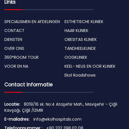
Links
SPECIALISMEN EN AFDELINGEN
ESTHETISCHE KLINIEK
CONTACT
HAAR KLINIEK
DIENSTEN
OBESITAS KLINIEK
OVER ONS
TANDHEELKUNDE
360°ROOM TOUR
OOGKLINIEK
VOOR EN NA
KEEL- NEUS EN OOR KLINIEK
Ekol Roadshows
Contact Informatie
Locatie:
8019/16 sk. No:4 Ataşehir Mah., Mavişehir - Çiğli
Kavşağı, Çiğli /İZMİR
E-mailadres:
info@ekolhospitals.com
Telefoonnummer :
+90 232 398 02 08