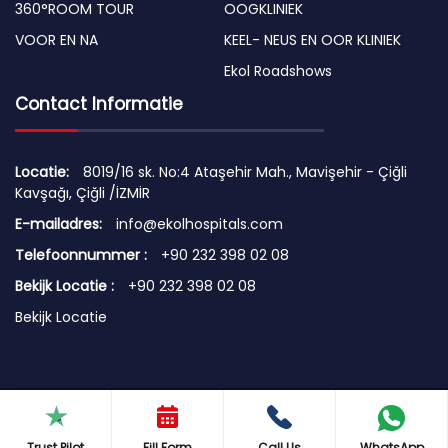
360°ROOM TOUR
OOGKLINIEK
VOOR EN NA
KEEL- NEUS EN OOR KLINIEK
Ekol Roadshows
Contact Informatie
Locatie:
8019/16 sk. No:4 Ataşehir Mah., Mavişehir - Çiğli
Kavşağı, Çiğli /İZMİR
E-mailadres:
info@ekolhospitals.com
Telefoonnummer :
+90 232 398 02 08
Bekijk Locatie :
+90 232 398 02 08
Bekijk Locatie
© 2026 Copyright by EKOL HOSPITALS
Terms of Use | Security Principles | Cookie Policy
Trust Pilot
Fill Form
Call Us
WhatsApp