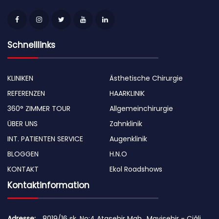
Schnelllinks
KLINIKEN
Ästhetische Chirurgie
REFERENZEN
HAARKLINIK
360° ZIMMER TOUR
Allgemeinchirurgie
ÜBER UNS
Zahnklinik
INT. PATIENTEN SERVICE
Augenklinik
BLOGGEN
H.N.O
KONTAKT
Ekol Roadshows
Kontaktinformation
Adresse:
8019/16 sk. No:4 Ataşehir Mah., Mavişehir - Çiğli