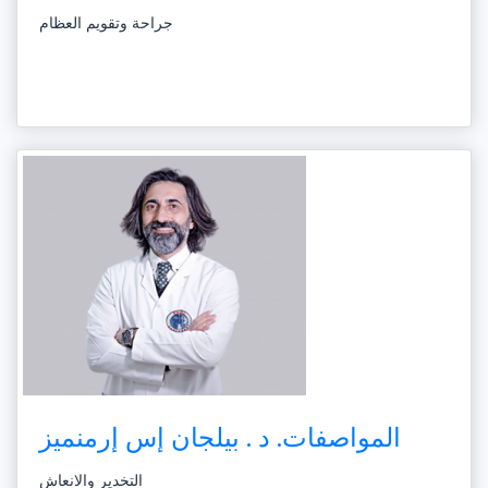
جراحة وتقويم العظام
المواصفات. د . بيلجان إس إرمنميز
التخدير والانعاش