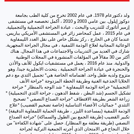
 ولد دكتورعام 1978. في عام 2002 تخرج من كلية الطب بجامعة 
دوكوز إيلول. بين عامي 2003 و 2010 ، أكمل تخصصه في مستشفى 
إزمير أتاتورك للتدريب والبحث ، عيادة الجراحة التجميلية والتجميلية. 
في عام 2015 ، عمل كمحاضر زائر في المستشفى الأمريكي بباريس. 
عندما كان في الخارج ، ركز بشكل خاص على نقل الغدد الليمفاوية 
الوعائية المجانية لعلاج الوذمة اللمفية ، في مجال الجراحة المجهرية. 
شارك في العديد من التدريبات والاجتماعات في هذا المجال. هناك 
أكثر من 30 مقالاً في المؤلفات المنشورة في المجلات الوطنية 
والدولية. منذ عام 2016 ، يعمل في مستشفيات ايكول للأنف والأذن 
والحنجرة في عيادة الجراحة التجميلية . يتحدث الانجليزية جيدا. وهو 
متزوج ولديه طفل واحد. اهتماماته الخاصة هي* تجميل الثدي مع دعم 
الخلايا الجذعية الغنية وطريقة الخطة المزدوجة *جراحة الأنف 
التجميلية* جراحة الوذمة الليمفاوية * شد الوجه بالمنظار * جراحة 
تشكيل الجسم (شد البطن ، شفط الدهون ، جراحة الثدي التجميلية) * 
زراعة الشعر بطريقة الاقتطاف *جراحة الصداع النصفي * تصحيح 
التثدي * جماليات الأعضاء التناسلية (خاصة تضخيم القضيب) *علاج 
الوذمة اللمفية (بمساعدة الليزر ، طريقة الحماية اللمفاوية الدقيقة) * 
تكبير القضيب (طريقة الجمع بين الطول والسماكة) *جراحة الصداع 
النصفي (طريقة مغلقة مع المنظار). حصل على "شهادة الكفاءة" من 
خلال النجاح في الامتحان الذي أجرته الجمعية التركية لجراحة 