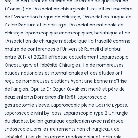
reçu le certificat de réussite de l'examen de qualification
(Conseil) de l'Association chirurgicale turque.Il est membre
de l'Association turque de chirurgie, l'Association turque de
Colon Rectum et la chirurgie, l'Association nationale de
chirurgie laparoscopique endoscopiques, bariatrique et de
l'Association de chirurgie métabolique.Il a travaillé comme
maître de conférences à l'Université Rumeli d'Istanbul
entre 2017 et 2020.Il effectue actuellement Laparoscopic
Oncosurgery et l'obésité Chirurgies. Il a de nombreuses
études nationales et internationales et ces études ont
reçu de nombreuses citations.Ayant une bonne maîtrise
de l'anglais, Opr. Le Dr Özgür Kavak est marié et père de
deux enfants.Domaines d'intérêt: Laparoscopic
gastrectomie sleeve, Laparoscopic pleine Gastric Bypass,
Laparoscopic Mini by-pass, Laparoscopic type 2 Chirurgie
du diabète, ballon gastrique application avec méthode.
Endoscopic Dans les traitements non chirurgicaux de
l'obésité : filler de l'estomac (endoscopique), chirurgie