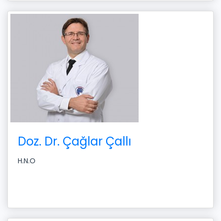
Doz. Dr. Çağlar Çallı
H.N.O