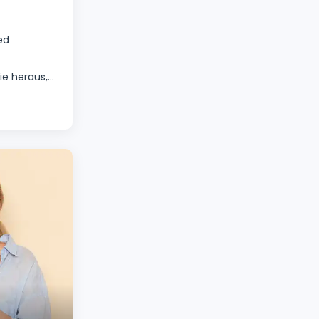
ed
e heraus,
ten
eratung