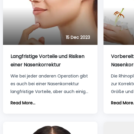
15 Dec 2023
Langfristige Vorteile und Risiken
Vorbereit
einer Nasenkorrektur
Nasenkorr
Richtlinie
Wie bei jeder anderen Operation gibt
Die Rhinopl
es auch bei einer Nasenkorrektur
zur Korrek
langfristige Vorteile, aber auch einige
Größe und 
Risiken. Zu den Vorteilen gehört in
strukturel
Read More...
Read More..
erster Linie eine verbesserte Atmung.
Die Gründe
Daneben sind Schwellungen und
sind im Al
Blutergüsse die häufigsten
die Bedürf
Nebenwirkungen und "Risiken" bei
auf die Na