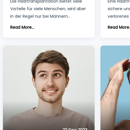
Die Haartransplantation bietet viele
Eine Haartr
Möglichkeiten
Heilungsp
Vorteile für viele Menschen, wird aber
sichere u
in der Regel nur bei Männern
verlorenes
angewandt. Tatsächlich wird sie aber
Der Erfolg 
Read More...
Read More..
auch von Frauen bevorzugt.
davon ab, 
während de