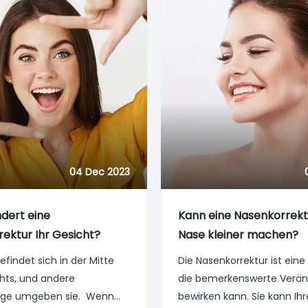
t zu Patient unterscheiden.
Sie geeignet ist?
04 Dec 2023
dert eine
Kann eine Nasenkorrekt
ektur Ihr Gesicht?
Nase kleiner machen?
efindet sich in der Mitte
Die Nasenkorrektur ist eine
chts, und andere
die bemerkenswerte Verä
üge umgeben sie. Wenn
bewirken kann. Sie kann Ih