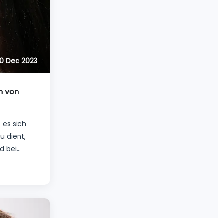
10 Dec 2023
n von
 es sich
u dient,
d bei
verbessern.
rum, die
rn und sie
n. Aber
ngriff für