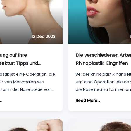
12 Dec 2023
ung auf Ihre
Die verschiedenen Arte
ektur: Tipps und
Rhinoplastik-Eingriffen
n
astik ist eine Operation, die
Bei der Rhinoplastik handelt
tur von Merkmalen wie
um eine Operation, die daz
Form der Nase sowie von
die Nase neu zu formen un
len Veränderungen beiträgt.
Bedarf ihre Funktionen zu 
.
Read More...
 für eine Nasenkorrektur
Im Allgemeinen geht es da
lgemeinen dieselben, aber
Größe der Nase zu verände
nisse und die Vorbereitung
symmetrischer zu gestalte
senkorrektur können sich
woher wissen Sie, welcher Ei