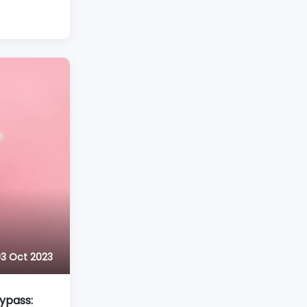
ehen und
vielleicht
mten Nase
it einer
3 Oct 2023
ypass: