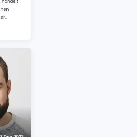
n handelt
chen
ter
geführt
edene
den
lar Unit
die
UE).