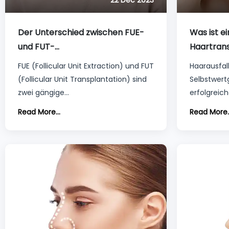
22 Dec 2023
Der Unterschied zwischen FUE-
Was ist e
und FUT-
Haartrans
Haartransplantationstechniken
umfassend
FUE (Follicular Unit Extraction) und FUT
Haarausfal
Einsteiger
(Follicular Unit Transplantation) sind
Selbstwert
zwei gängige
erfolgreic
Haartransplantationstechniken, die
kann dazu 
Read More...
Read More..
zur Behandlung von Haarausfall
Selbstvert
eingesetzt werden. Sie bieten viele
und die Le
Vorteile für Menschen, die sich ein
verbessern
neues Aussehen wünschen, aber es
dadurch di
gibt einige Unterschiede zwischen
Provisorie
ihnen.
Haarteile.