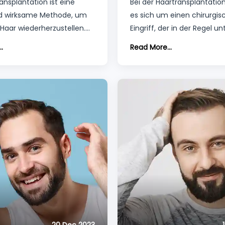
ansplantation ist eine
Bei der Haartransplantatio
rozess
nd wirksame Methode, um
es sich um einen chirurgis
 Haar wiederherzustellen.
Eingriff, der in der Regel un
des Eingriffs hängt jedoch
örtlicher Betäubung durch
.
Read More...
wie gut Sie Ihre Kopfhaut
wird und bei dem verschi
r Erholungsphase pflegen.
Techniken angewandt wer
können, darunter die Follicu
Transplantation (FUT) und 
Follicular Unit Extraction (F