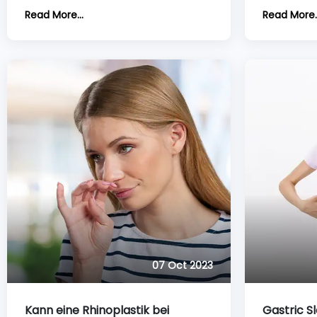
Verbesserung der Gesichtsästhetik
Sie darübe
Read More...
Read More..
und -balance sowie der Symmetrie.
Nasenkorre
In manchen Fällen können beide
verändern 
Hauptfaktoren Gründe für eine
Schritt, da
Nasenkorrektur sein, aber im
dieser Umg
Allgemeinen dient sie der
Gesichtsästhetik. Aber hilft sie, diese
zu verbessern?
07 Oct 2023
Kann eine Rhinoplastik bei
Gastric S