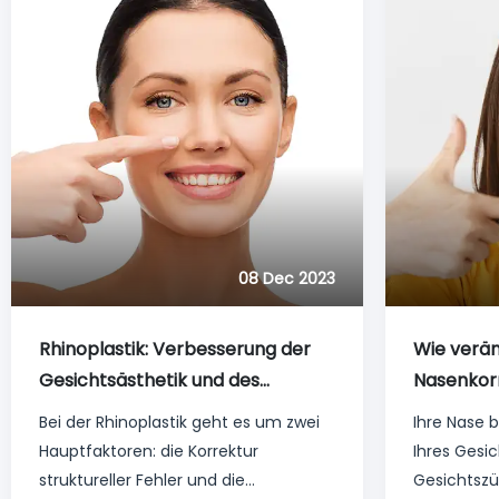
einer Nasenkorrektur.
von Patien
08 Dec 2023
Rhinoplastik: Verbesserung der
Wie verän
Gesichtsästhetik und des
Nasenkorr
Gleichgewichts
Bei der Rhinoplastik geht es um zwei
Ihre Nase b
Hauptfaktoren: die Korrektur
Ihres Gesi
struktureller Fehler und die
Gesichtsz