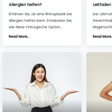
Allergien helfen?
Leitfaden
Gewicht
Erfahren Sie, ob eine Rhinoplastik bei
Der ultimat
Allergien helfen kann. Entdecken Sie,
Gewichts
wie diese chirurgische Option
Magenschl
möglicherweise Ihre Atmung und
Sie alles, 
Read More...
Read More..
Lebensqualität verbessern kann.
wissen müs
Kostenlose Beratung verfügbar.
verfügbar.