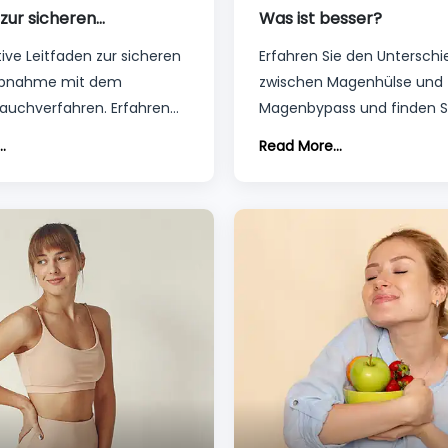
 zur sicheren
Was ist besser?
sabnahme
ive Leitfaden zur sicheren
Erfahren Sie den Unterschi
abnahme mit dem
zwischen Magenhülse und
auchverfahren. Erfahren
Magenbypass und finden Si
was Sie über diesen Eingriff
welche Option für Ihre
.
Read More...
sen. Kostenlose Beratung
Gewichtsreduktion am bes
geeignet ist. Kostenlose B
verfügbar.