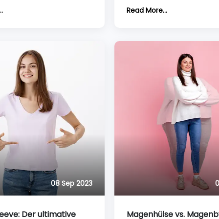
r nachdenken, wie eine
kleiner machen, gut auss
.
Read More...
ktur Ihr Aussehen
ästhetisch sein. Sie werden 
kann, wäre es der erste
nicht mit einer wohlgefor
s Gleichgewicht der Nase in
geboren, können sie aber m
ebung zu verstehen.
Rhinoplastik verändern.
08 Sep 2023
0
leeve: Der ultimative
Magenhülse vs. Magenb