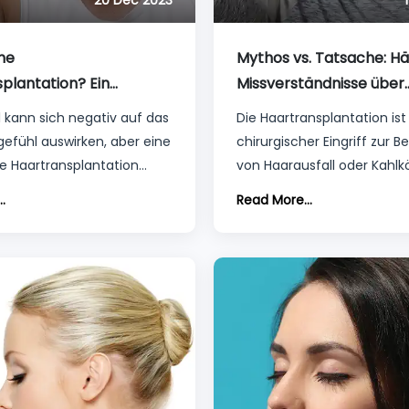
20 Dec 2023
ine
Mythos vs. Tatsache: Hä
plantation? Ein
Missverständnisse über
er Leitfaden für
Haartransplantationsch
l kann sich negativ auf das
Die Haartransplantation ist
gefühl auswirken, aber eine
chirurgischer Eingriff zur 
he Haartransplantation
von Haarausfall oder Kahlkö
beitragen, das
Während des Eingriffs wer
.
Read More...
rauen wiederherzustellen
Haarfollikel aus einem
bensqualität insgesamt zu
Spenderbereich entnommen
. Außerdem entfällt
Regel aus dem hinteren od
e Notwendigkeit von
seitlichen Teil der Kopfhau
n wie Perücken oder
Haar gegen Kahlwerden resi
und in den geeigneten Ber
verpflanzt.