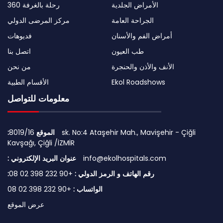
الأمراض الجلدية
رحلة بالغرفة 360
الجراحة العامة
مركز المرضى الدولي
أمراض الفم والأسنان
فديوهات
طب العيون
اتصل بنا
الأنف والأذن والحنجرة
من نحن
Ekol Roadshows
الأقسام الطبية
معلومات للتواصل
:الموقع
8019/16 sk. No:4 Ataşehir Mah., Mavişehir - Çiğli
Kavşağı, Çiğli /İZMİR
info@ekolhospitals.com
: عنوان البريد الإلكتروني
:رقم الهاتف و الرمز الدولي :
+90 232 398 02 08
الواتساب :
+90 232 398 02 08
عرض الموقع