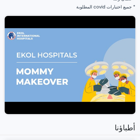
* جميع اختبارات covid المطلوبة
أطباؤنا