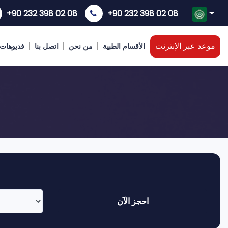
+90 232 398 02 08
+90 232 398 02 08
موعد عبر الإنترنت
الأقسام الطبية
من نحن
اتصل بنا
فديوهات
احجز الآن