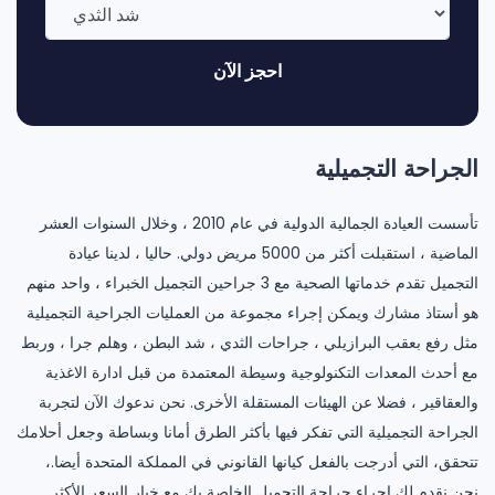
احجز الآن
الجراحة التجميلية
تأسست العيادة الجمالية الدولية في عام 2010 ، وخلال السنوات العشر
الماضية ، استقبلت أكثر من 5000 مريض دولي. حاليا ، لدينا عيادة
التجميل تقدم خدماتها الصحية مع 3 جراحين التجميل الخبراء ، واحد منهم
هو أستاذ مشارك ويمكن إجراء مجموعة من العمليات الجراحية التجميلية
مثل رفع بعقب البرازيلي ، جراحات الثدي ، شد البطن ، وهلم جرا ، وربط
مع أحدث المعدات التكنولوجية وسيطة المعتمدة من قبل ادارة الاغذية
والعقاقير ، فضلا عن الهيئات المستقلة الأخرى. نحن ندعوك الآن لتجربة
الجراحة التجميلية التي تفكر فيها بأكثر الطرق أمانا وبساطة وجعل أحلامك
تتحقق، التي أدرجت بالفعل كيانها القانوني في المملكة المتحدة أيضا.،
نحن نقدم لك إجراء جراحة التجميل الخاصة بك مع خيار السعر الأكثر