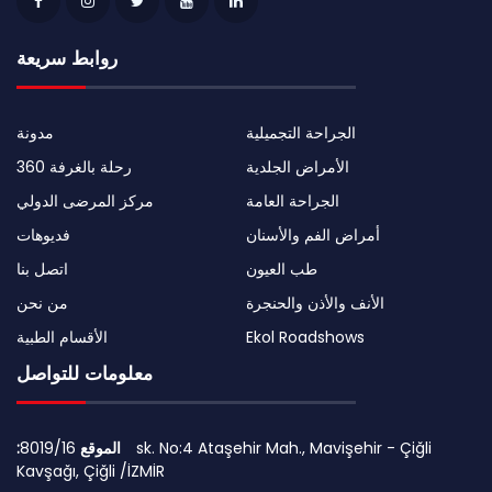
روابط سريعة
الجراحة التجميلية
مدونة
الأمراض الجلدية
رحلة بالغرفة 360
الجراحة العامة
مركز المرضى الدولي
أمراض الفم والأسنان
فديوهات
طب العيون
اتصل بنا
الأنف والأذن والحنجرة
من نحن
Ekol Roadshows
الأقسام الطبية
معلومات للتواصل
:الموقع
8019/16 sk. No:4 Ataşehir Mah., Mavişehir - Çiğli
Kavşağı, Çiğli /İZMİR