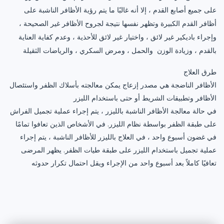
على جميع أصابع القدم ، إلا أنه غالبًا ما يتم رؤية الأظافر الناشبة على
أظافر القدم الكبيرة وتظهر نفسها نتيجة لجروح الأظافر غير الصحيحة ،
وإجراء باديكير غير لائق ، واختيار غير لائق للأحذية ، وعدم كفاية العناية
بالقدم ، وزيادة الوزن والحمل ، ومرض السكري ، والرياضات الثقيلة
طرق العلاج
الأظافر الناضجة هي مصدر إزعاج يمكن معالجته بأسلاك الظفر واستئصال
الأظافر وتطبيقات الشريط أو حتى باستخدام الليزر
في حالة معالجة الأظافر الناشبة بالليزر ، يتم إجراء عملية تجميل الفراش
على طبقة الظفر بواسطة نظام الليزر. في الأشخاص الذين تعافوا تمامًا
في غضون أسبوع واحد ، في العلاج بالليزر للأظافر الناشبة ، يتم إجراء
عملية تجميل باستخدام الليزر على طبقة طيات الظفر. يظهر المرضى
تعافيًا كاملاً بعد أسبوع واحد من الإجراء ويقل احتمال تكرار حدوثه