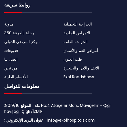
روابط سريعة
الجراحة التجميلية
مدونة
الأمراض الجلدية
رحلة بالغرفة 360
الجراحة العامة
مركز المرضى الدولي
أمراض الفم والأسنان
فديوهات
طب العيون
اتصل بنا
الأنف والأذن والحنجرة
من نحن
Ekol Roadshows
الأقسام الطبية
معلومات للتواصل
:الموقع
8019/16 sk. No:4 Ataşehir Mah., Mavişehir - Çiğli
Kavşağı, Çiğli /İZMİR
info@ekolhospitals.com
: عنوان البريد الإلكتروني